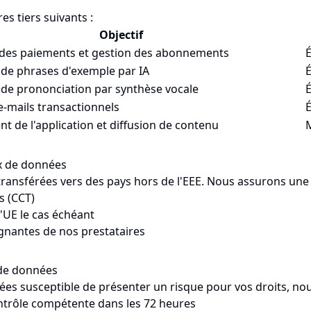
es tiers suivants :
Objectif
 des paiements et gestion des abonnements
É
de phrases d'exemple par IA
É
de prononciation par synthèse vocale
É
'e-mails transactionnels
É
 de l'application et diffusion de contenu
ux de données
ransférées vers des pays hors de l'EEE. Nous assurons une 
s (CCT)
'UE le cas échéant
ignantes de nos prestataires
n de données
ées susceptible de présenter un risque pour vos droits, nou
ontrôle compétente dans les 72 heures