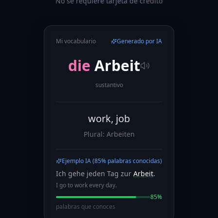
No se requiere tarjeta de crédito
Mi vocabulario
Generado por IA
die
Arbeit
sustantivo
work, job
Plural: Arbeiten
Ejemplo IA (85% palabras conocidas)
Ich
gehe
jeden
Tag
zur
Arbeit
.
I go to work every day.
85%
palabras que conoces